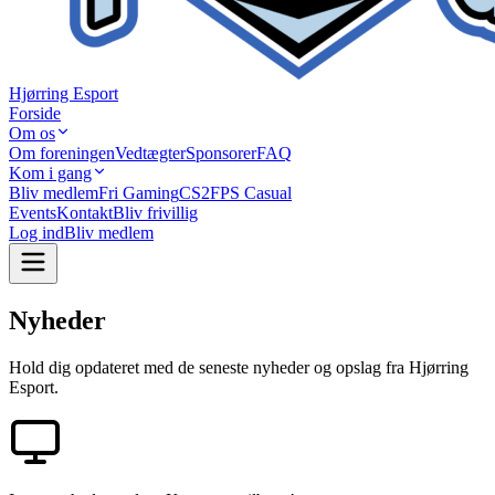
Hjørring Esport
Forside
Om os
Om foreningen
Vedtægter
Sponsorer
FAQ
Kom i gang
Bliv medlem
Fri Gaming
CS2
FPS Casual
Events
Kontakt
Bliv frivillig
Log ind
Bliv medlem
Nyheder
Hold dig opdateret med de seneste nyheder og opslag fra Hjørring
Esport.