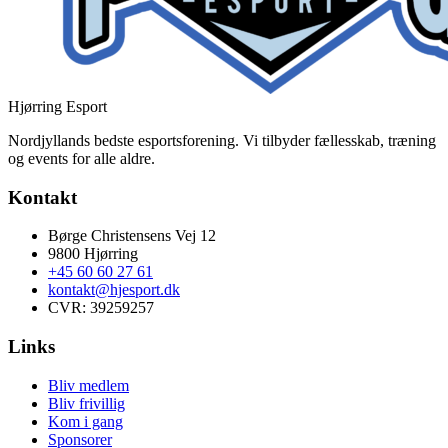
Hjørring Esport
Nordjyllands bedste esportsforening. Vi tilbyder fællesskab, træning
og events for alle aldre.
Kontakt
Børge Christensens Vej 12
9800 Hjørring
+45 60 60 27 61
kontakt@hjesport.dk
CVR: 39259257
Links
Bliv medlem
Bliv frivillig
Kom i gang
Sponsorer