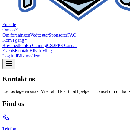
Forside
Om os
Om foreningen
Vedtægter
Sponsorer
FAQ
Kom i gang
Bliv medlem
Fri Gaming
CS2
FPS Casual
Events
Kontakt
Bliv frivillig
Log ind
Bliv medlem
Kontakt os
Lad os tage en snak. Vi er altid klar til at hjælpe — uanset om du har
Find os
Telefon